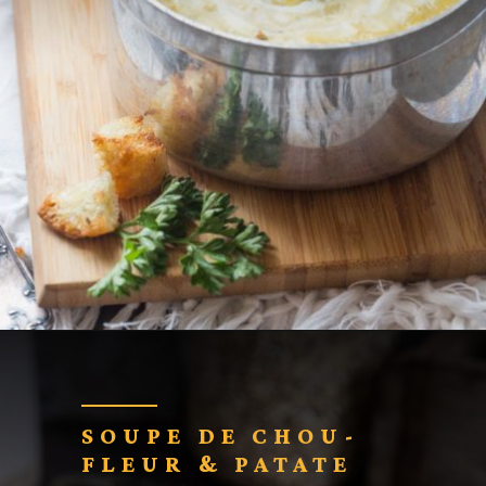
Ouverture
https://cuisine-addict.com/soupe-legumes/
SOUPE DE CHOU-
FLEUR & PATATE