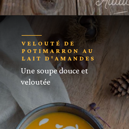
Ouverture
https://cuisine-addict.com/minestrone-hiver-courge/
VELOUTÉ DE
POTIMARRON AU
LAIT D'AMANDES
Une soupe douce et
veloutée