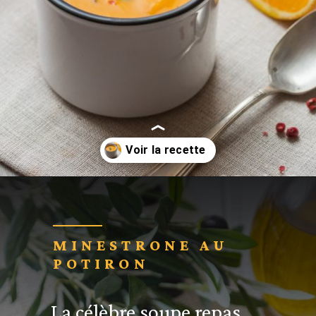
Ouverture
https://cuisine-addict.com/soupe-potiron-carotte-orange/
MINESTRONE AU
POTIRON
La célèbre soupe repas