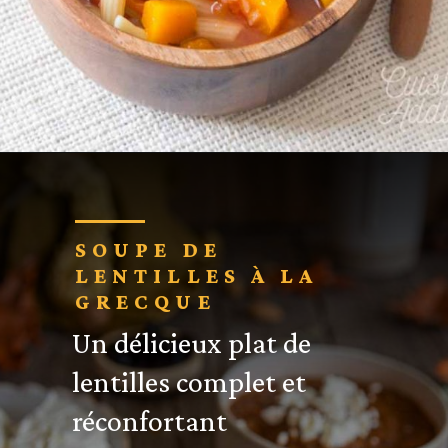
Ouverture
https://cuisine-addict.com/minestrone-hiver-courge/
SOUPE DE
LENTILLES À LA
GRECQUE
Un délicieux plat de
lentilles complet et
réconfortant