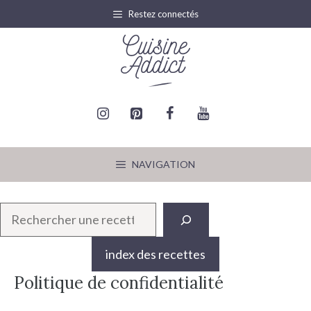
Aller
Restez connectés
au
contenu
NAVIGATION
R
e
c
index des recettes
h
Politique de confidentialité
e