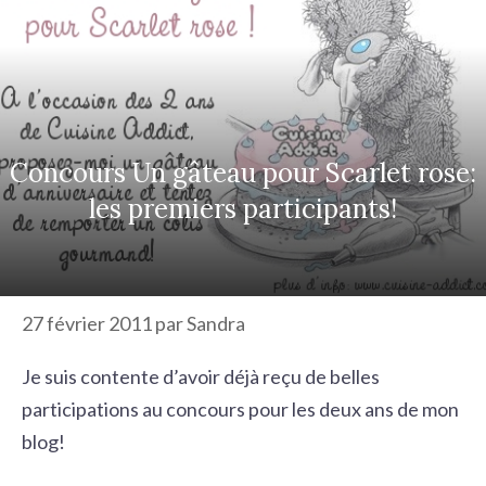
r
c
h
e
r
Concours Un gâteau pour Scarlet rose:
les premiers participants!
27 février 2011
par
Sandra
Je suis contente d’avoir déjà reçu de belles
participations au concours pour les deux ans de mon
blog!