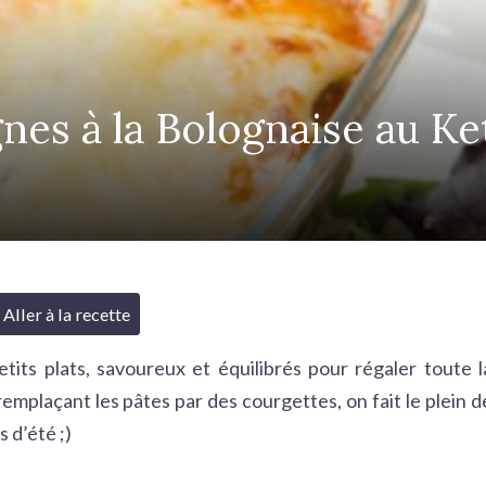
nes à la Bolognaise au K
Aller à la recette
etits plats, savoureux et équilibrés pour régaler toute l
emplaçant les pâtes par des courgettes, on fait le plein d
s d’été ;)