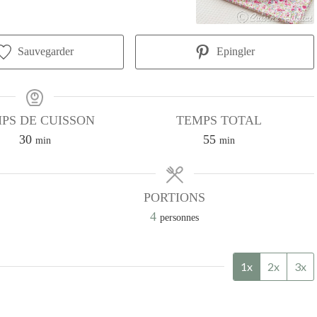
Sauvegarder
Epingler
PS DE CUISSON
TEMPS TOTAL
minutes
minutes
30
55
min
min
PORTIONS
4
personnes
1x
2x
3x