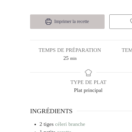
Imprimer la recette
TEMPS DE PRÉPARATION
TEM
minutes
25
min
TYPE DE PLAT
Plat principal
INGRÉDIENTS
2
tiges
céleri branche
1
petite
carotte