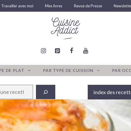
Travailler avec moi
Mes livres
Revue de Presse
Newslette
PE DE PLAT
PAR TYPE DE CUISSON
PAR OC
index des recett