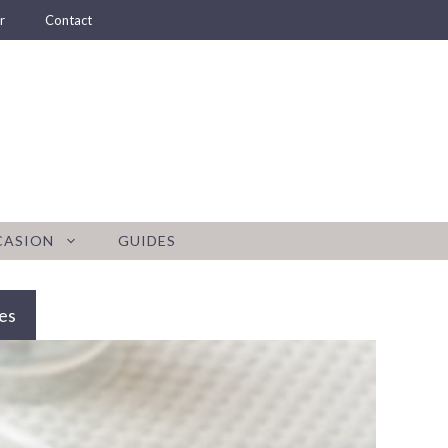
r
Contact
CASION
GUIDES
es