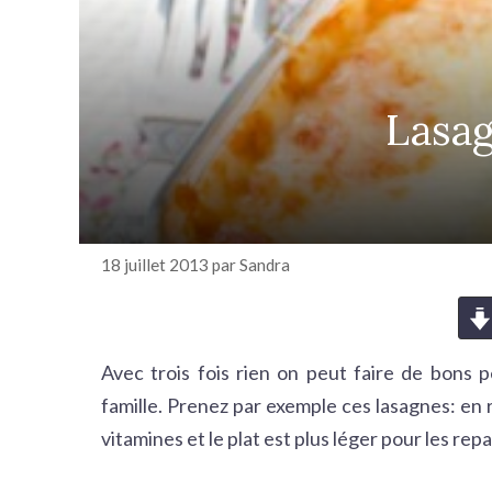
r
c
h
e
Lasag
r
18 juillet 2013
par
Sandra
Avec trois fois rien on peut faire de bons p
famille. Prenez par exemple ces lasagnes: en r
vitamines et le plat est plus léger pour les repa