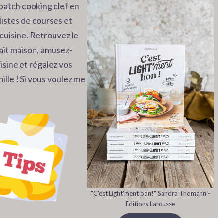
batch cooking clef en
listes de courses et
cuisine. Retrouvez le
 fait maison, amusez-
isine et régalez vos
ille ! Si vous voulez me
"C'est Light'ment bon!" Sandra Thomann -
Editions Larousse