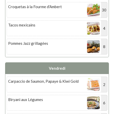
Croquetas à la Fourme d'Ambert
30
Tacos mexicains
4
Pommes Jazz grillagées
8
Vendredi
Carpaccio de Saumon, Papaye & Kiwi Gold
2
Biryani aux Légumes
6