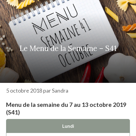
r
c
h
e
r
Le Menu de la Semaine – S41
5 octobre 2018
par
Sandra
Menu de la semaine du 7 au 13 octobre 2019
(S41)
Lundi