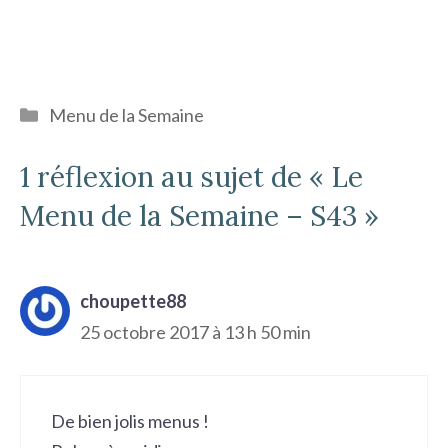
Catégories
Menu de la Semaine
1 réflexion au sujet de « Le
Menu de la Semaine – S43 »
choupette88
25 octobre 2017 à 13 h 50 min
De bien jolis menus !