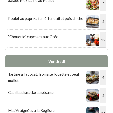
Salade Mexicaine au Poulet
2
Poulet au paprika fumé, fenouil et pois chiche
4
"Chouette" cupcakes aux Oréo
12
Vendredi
Tartine à l'avocat, fromage fouetté et oeuf
4
mollet
Cabillaud snacké au sésame
4
Mac'Araignées à la Réglisse