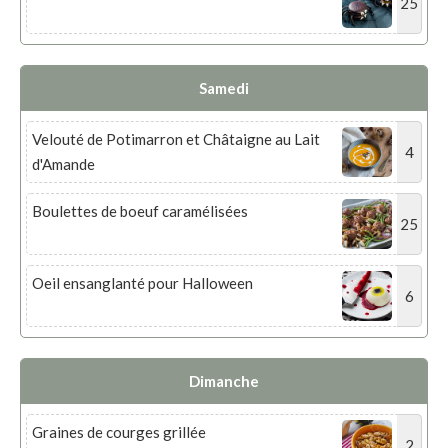
25
Samedi
Velouté de Potimarron et Châtaigne au Lait
4
d'Amande
Boulettes de boeuf caramélisées
25
Oeil ensanglanté pour Halloween
6
Dimanche
Graines de courges grillée
2