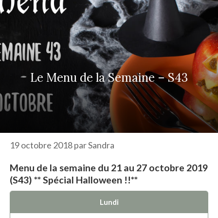
r
c
h
e
r
Le Menu de la Semaine – S43
19 octobre 2018
par
Sandra
Menu de la semaine du 21 au 27 octobre 2019
(S43) ** Spécial Halloween !!**
Lundi