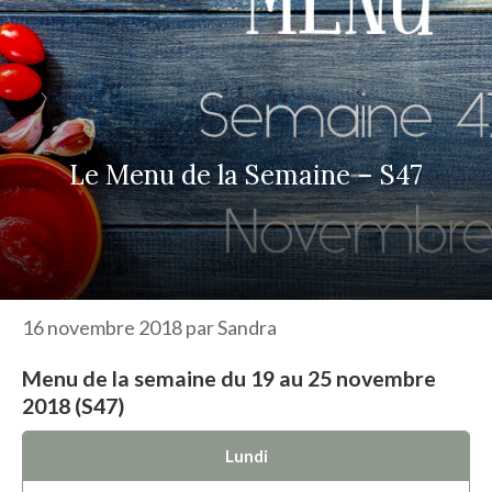
r
c
h
e
r
Le Menu de la Semaine – S47
16 novembre 2018
par
Sandra
Menu de la semaine du 19 au 25 novembre
2018 (S47)
Lundi