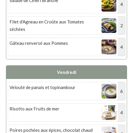
Salade de Céleri Branche
4
Filet d'Agneau en Croûte aux Tomates
2
séchées
Gâteau renversé aux Pommes
4
Vendredi
Velouté de panais et topinambour
6
Risotto aux Fruits de mer
4
Poires pochées aux épices, chocolat chaud