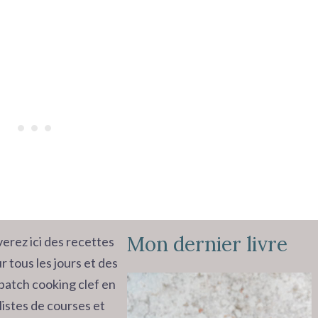
Mon dernier livre
erez ici des recettes
r tous les jours et des
batch cooking clef en
listes de courses et