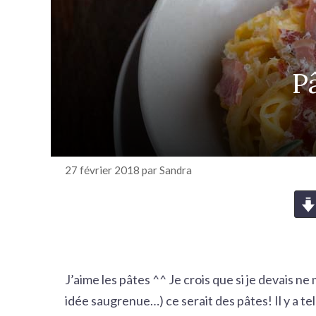
r
c
h
e
P
r
27 février 2018
par
Sandra
J’aime les pâtes ^^ Je crois que si je devais ne 
idée saugrenue…) ce serait des pâtes! Il y a t