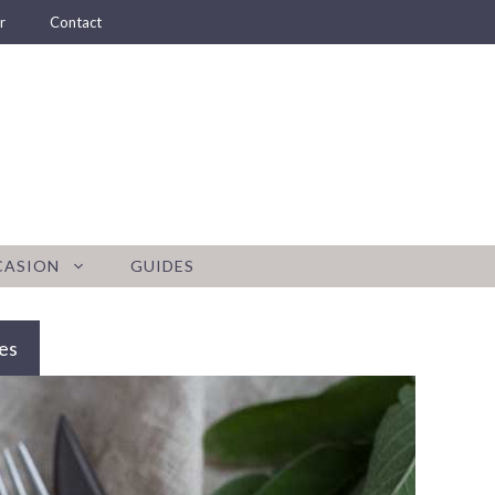
r
Contact
CASION
GUIDES
es