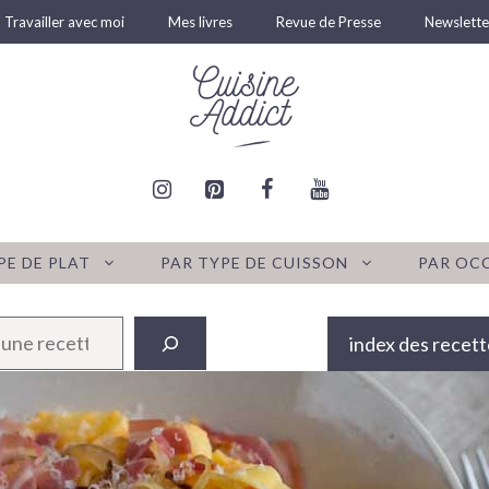
Travailler avec moi
Mes livres
Revue de Presse
Newslette
PE DE PLAT
PAR TYPE DE CUISSON
PAR OC
index des recett