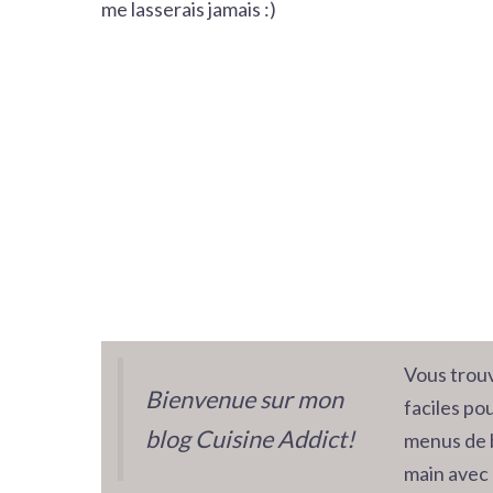
me lasserais jamais :)
Vous trouv
Bienvenue sur mon
faciles pou
blog Cuisine Addict!
menus de 
main avec 