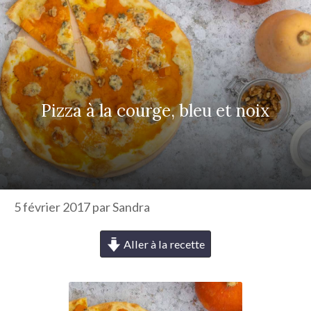
r
c
h
e
r
Pizza à la courge, bleu et noix
5 février 2017
par
Sandra
Aller à la recette