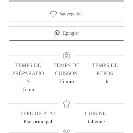
Sauvegarder
Epingler
TEMPS DE
TEMPS DE
TEMPS DE
PRÉPARATIO
CUISSON
REPOS
minutes
heure
N
35
min
1
h
minutes
15
min
TYPE DE PLAT
CUISINE
Plat principal
Italienne