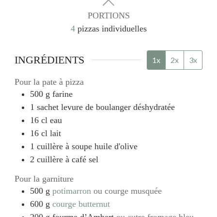
PORTIONS
4
pizzas individuelles
INGRÉDIENTS
1x
2x
3x
Pour la pate à pizza
500
g
farine
1
sachet
levure de boulanger déshydratée
16
cl
eau
16
cl
lait
1
cuillère à soupe
huile d'olive
2
cuillère à café
sel
Pour la garniture
500
g
potimarron
ou courge musquée
600
g
courge butternut
200
g
fourme d’Ambert
ou autre fromage bleu