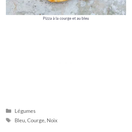
Pizza à la courge et au bleu
Catégories
Légumes
Étiquettes
Bleu
,
Courge
,
Noix