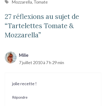
Étiquettes
Mozzarella
,
Tomate
27 réflexions au sujet de
“Tartelettes Tomate &
Mozzarella”
Milie
7 juillet 2010 à 7 h 29 min
jolie recette !
Répondre