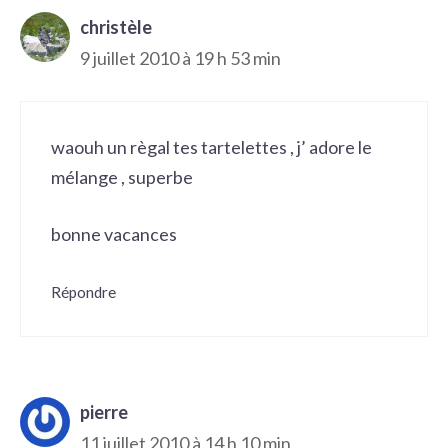
christèle
9 juillet 2010 à 19 h 53 min
waouh un règal tes tartelettes , j’ adore le
mélange , superbe
bonne vacances
Répondre
pierre
11 juillet 2010 à 14 h 10 min