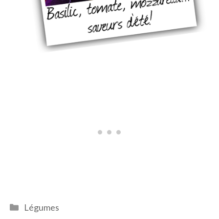
Catégories
Légumes