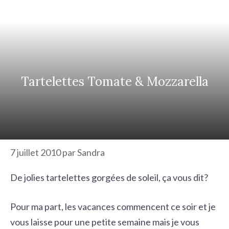
r
c
h
e
r
Tartelettes Tomate & Mozzarella
7 juillet 2010
par
Sandra
De jolies tartelettes gorgées de soleil, ça vous dit?
Pour ma part, les vacances commencent ce soir et je
vous laisse pour une petite semaine mais je vous