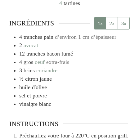
4
tartines
INGRÉDIENTS
1x
2x
3x
4
tranches
pain
d’environ 1 cm d’épaisseur
2
avocat
12
tranches
bacon fumé
4
gros
oeuf
extra-frais
3
brins
coriandre
½
citron jaune
huile d'olive
sel et poivre
vinaigre blanc
INSTRUCTIONS
Préchauffez votre four à 220°C en position grill.