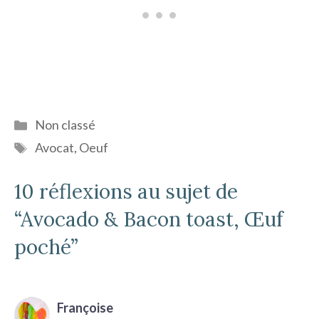
Catégories
Non classé
Étiquettes
Avocat
,
Oeuf
10 réflexions au sujet de
“Avocado & Bacon toast, Œuf
poché”
Françoise