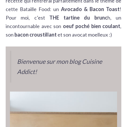
recette qui rentrerai parfaitement dans le thème de
cette Bataille Food: un
Avocado & Bacon Toast
!
Pour moi, c’est
THE tartine du brunc
h, un
incontournable avec son
oeuf poché bien coulant
,
son
bacon croustillant
et son avocat moelleux :)
Bienvenue sur mon blog Cuisine
Addict!