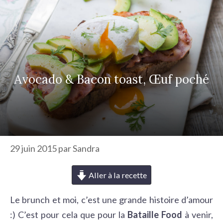
r
c
h
e
r
Avocado & Bacon toast, Œuf poché
29 juin 2015
par
Sandra
Aller à la recette
Le brunch et moi, c’est une grande histoire d’amour
:) C’est pour cela que pour la
Bataille Food
à venir,