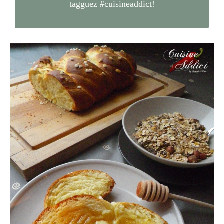
tagguez
#cuisineaddict
!