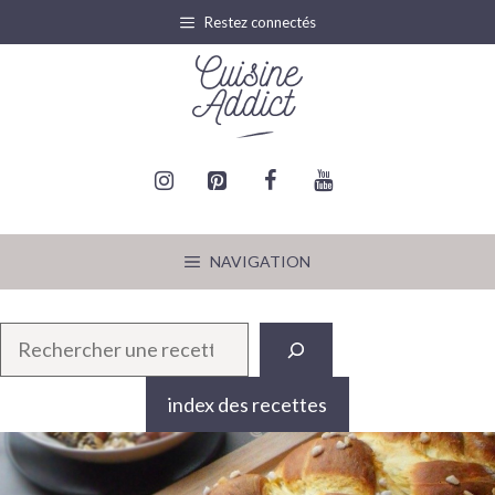
Aller
Restez connectés
au
contenu
NAVIGATION
R
e
c
index des recettes
h
e