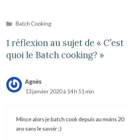
Catégories
Batch Cooking
1 réflexion au sujet de « C’est
quoi le Batch cooking? »
Agnès
13 janvier 2020 à 14 h 51 min
Mince alors je batch cook depuis au moins 20
ans sans le savoir ;)