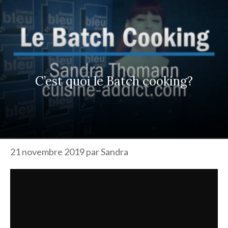
r
c
h
e
r
C’est quoi le Batch cooking?
21 novembre 2019
par
Sandra