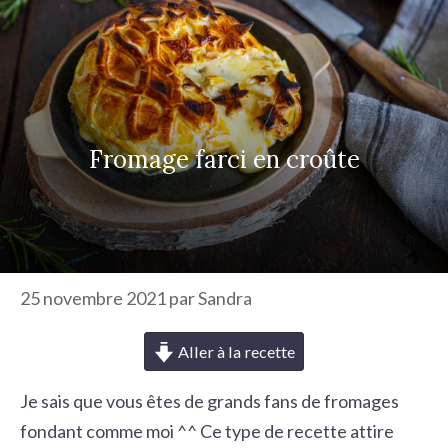
r
c
h
e
r
Fromage farci en croûte
25 novembre 2021
par
Sandra
Aller à la recette
Je sais que vous êtes de grands fans de fromages
fondant comme moi ^^ Ce type de recette attire