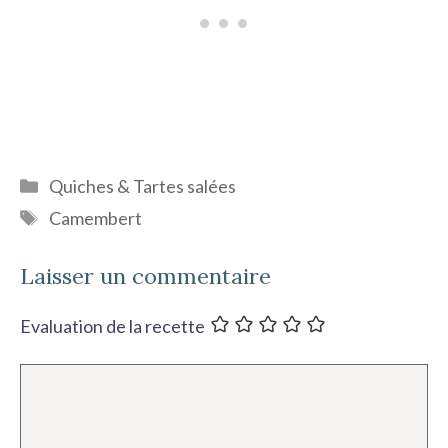
Catégories
Quiches & Tartes salées
Étiquettes
Camembert
Laisser un commentaire
Evaluation de la recette
Commentaire