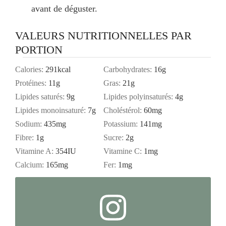
avant de déguster.
VALEURS NUTRITIONNELLES PAR
PORTION
Calories:
291
kcal
Carbohydrates:
16
g
Protéines:
11
g
Gras:
21
g
Lipides saturés:
9
g
Lipides polyinsaturés:
4
g
Lipides monoinsaturé:
7
g
Choléstérol:
60
mg
Sodium:
435
mg
Potassium:
141
mg
Fibre:
1
g
Sucre:
2
g
Vitamine A:
354
IU
Vitamine C:
1
mg
Calcium:
165
mg
Fer:
1
mg