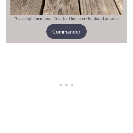
"C'est Light'ment bon!" Sandra Thomann - Editions Larousse
Commander