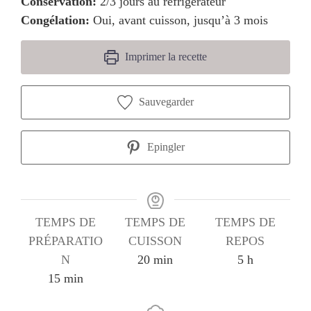
Conservation:
2/3 jours au réfrigérateur
Congélation:
Oui, avant cuisson, jusqu’à 3 mois
Imprimer la recette
Sauvegarder
Epingler
TEMPS DE
TEMPS DE
TEMPS DE
PRÉPARATIO
CUISSON
REPOS
minutes
heures
N
20
min
5
h
minutes
15
min