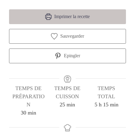
Imprimer la recette
Sauvegarder
Epingler
TEMPS DE
TEMPS DE
TEMPS
PRÉPARATIO
CUISSON
TOTAL
minutes
heures
minutes
N
25
min
5
h
15
min
minutes
30
min