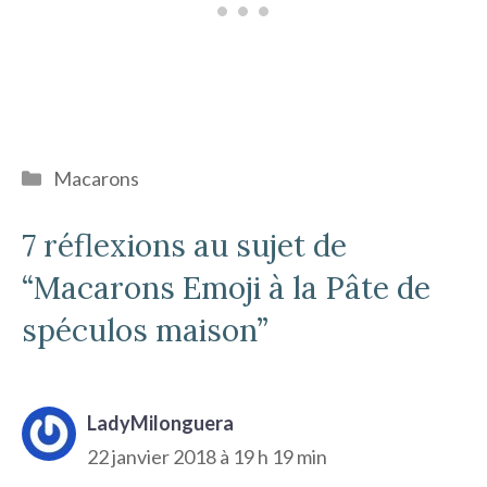
Catégories
Macarons
7 réflexions au sujet de
“Macarons Emoji à la Pâte de
spéculos maison”
LadyMilonguera
22 janvier 2018 à 19 h 19 min