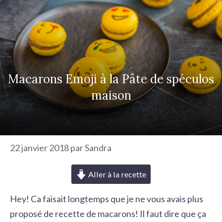
r
c
h
e
r
Macarons Emoji à la Pâte de spéculos
maison
22 janvier 2018
par
Sandra
Aller à la recette
Hey! Ca faisait longtemps que je ne vous avais plus
proposé de recette de macarons! Il faut dire que ça