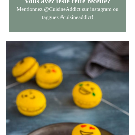
Vous avez testé cette recette?
Mentionnez
@CuisineAddict
sur instagram ou
tagguez
#cuisineaddict
!