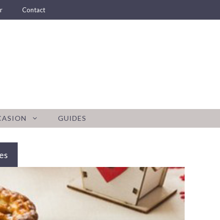
r
Contact
CASION
GUIDES
es