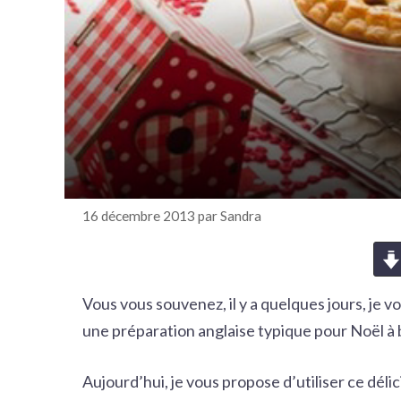
r
c
h
e
r
16 décembre 2013
par
Sandra
Vous vous souvenez, il y a quelques jours, je vo
une préparation anglaise typique pour Noël à b
Aujourd’hui, je vous propose d’utiliser ce dél