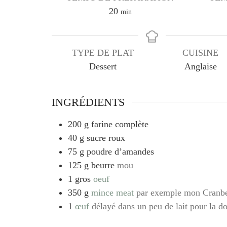
minutes
20
min
TYPE DE PLAT
CUISINE
Dessert
Anglaise
INGRÉDIENTS
200
g
farine complète
40
g
sucre roux
75
g
poudre d’amandes
125
g
beurre
mou
1
gros
oeuf
350
g
mince meat
par exemple mon Cranb
1
œuf
délayé dans un peu de lait pour la d