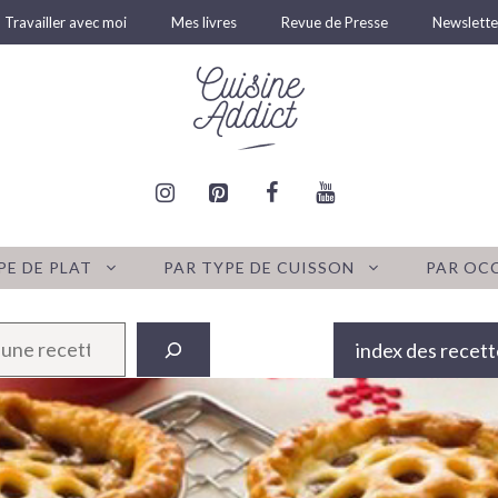
Travailler avec moi
Mes livres
Revue de Presse
Newslette
PE DE PLAT
PAR TYPE DE CUISSON
PAR OC
index des recett