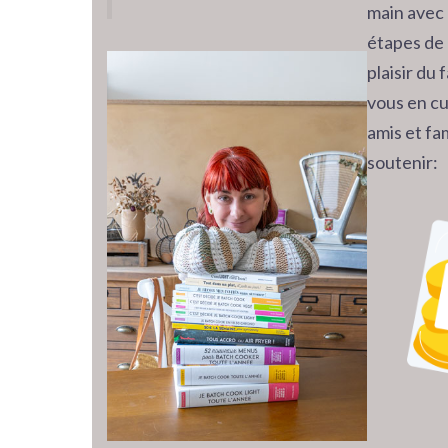
main avec 
étapes de 
plaisir du
vous en cu
amis et fam
soutenir: