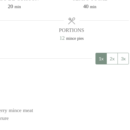
minutes
minutes
20
40
min
min
PORTIONS
12
mince pies
1x
2x
3x
erry mince meat
orure