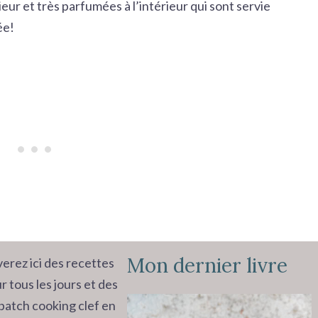
ieur et très parfumées à l’intérieur qui sont servie
ée!
Mon dernier livre
erez ici des recettes
r tous les jours et des
batch cooking clef en