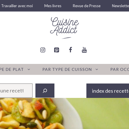
Travailler avec moi
Mes livres
Revue de Presse
Newslette
PE DE PLAT
PAR TYPE DE CUISSON
PAR OC
index des recett