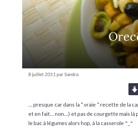
r
c
h
e
Orecc
r
8 juillet 2011
par
Sandra
… presque car dans la ” vraie ” recette de la cap
et en fait… non…) et pas de courgette mais là 
le bac à légumes alors hop, à la casserole ^_^