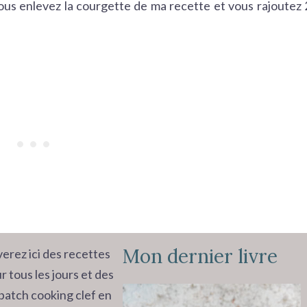
vous enlevez la courgette de ma recette et vous rajoutez 
Mon dernier livre
erez ici des recettes
r tous les jours et des
batch cooking clef en