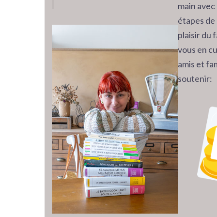
main avec 
étapes de 
plaisir du
vous en cu
amis et fam
soutenir: