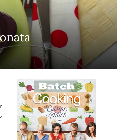
ponata
r
s