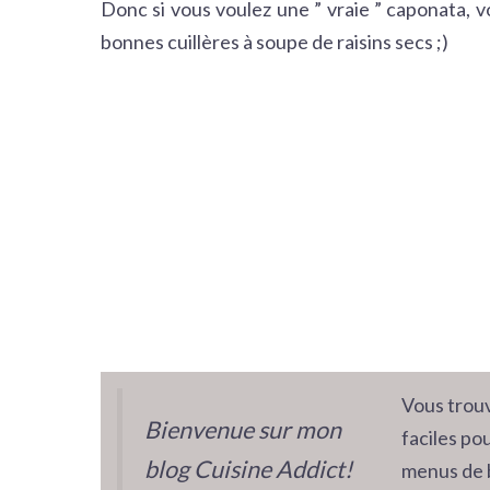
Donc si vous voulez une ” vraie ” caponata, 
bonnes cuillères à soupe de raisins secs ;)
Vous trouv
Bienvenue sur mon
faciles pou
blog Cuisine Addict!
menus de 