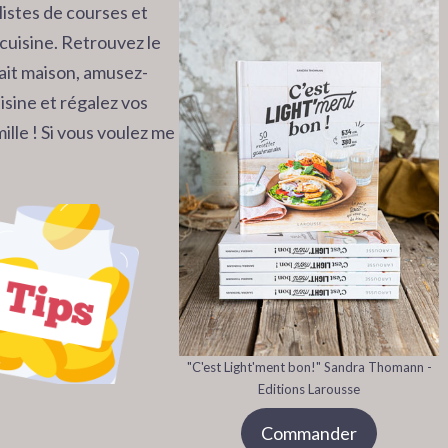
listes de courses et
cuisine. Retrouvez le
 fait maison, amusez-
isine et régalez vos
ille ! Si vous voulez me
"C'est Light'ment bon!" Sandra Thomann -
Editions Larousse
Commander