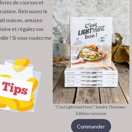
listes de courses et
cuisine. Retrouvez le
 fait maison, amusez-
isine et régalez vos
ille ! Si vous voulez me
"C'est Light'ment bon!" Sandra Thomann -
Editions Larousse
Commander