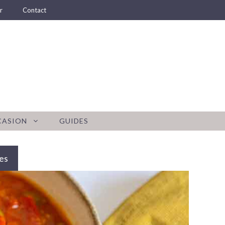
r
Contact
CASION
GUIDES
es