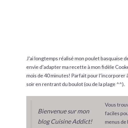
J’ai longtemps réalisé mon poulet basquaise de f
envie d’adapter ma recette à mon fidèle Cook
mois de 40 minutes! Parfait pour l’incorporer 
soir en rentrant du boulot (ou de la plage ^^).
Vous trouv
Bienvenue sur mon
faciles pou
blog Cuisine Addict!
menus de 