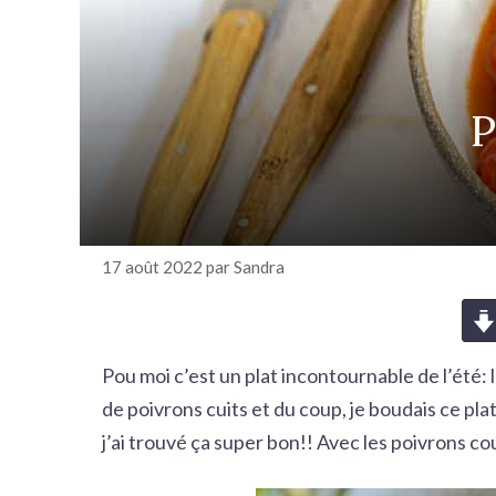
r
c
h
e
P
r
17 août 2022
par
Sandra
Pou moi c’est un plat incontournable de l’été:
de poivrons cuits et du coup, je boudais ce plat 
j’ai trouvé ça super bon!! Avec les poivrons c