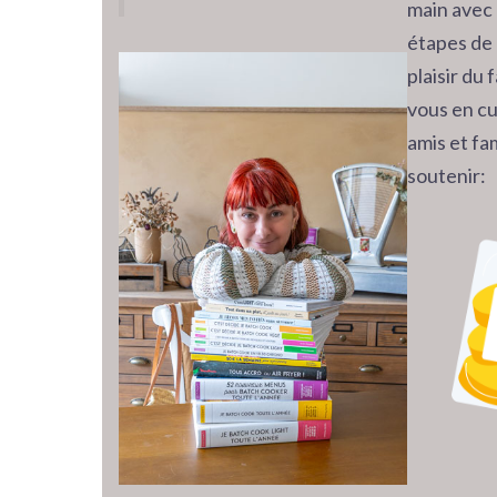
main avec 
étapes de 
plaisir du
vous en cu
amis et fam
soutenir: