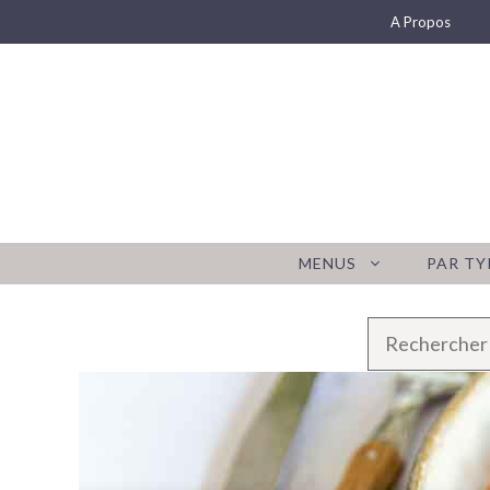
Aller
A Propos
au
contenu
MENUS
PAR TY
R
e
c
h
e