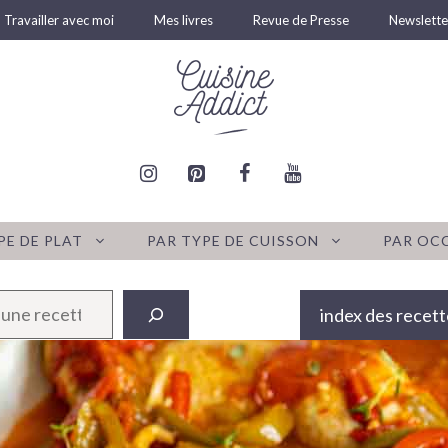
Travailler avec moi
Mes livres
Revue de Presse
Newslette
PE DE PLAT
PAR TYPE DE CUISSON
PAR OC
index des recett