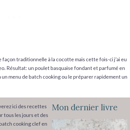
açon traditionnelle à la cocotte mais cette fois-ci j’ai eu
eo. Résultat: un poulet basquaise fondant et parfumé en
à un
menu de batch cooking
ou le préparer rapidement un
Mon dernier livre
erez ici des recettes
r tous les jours et des
batch cooking clef en