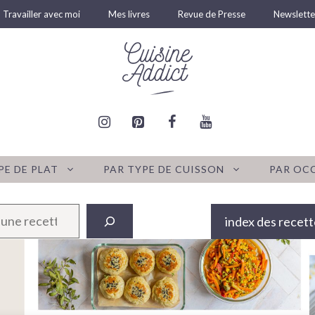
Travailler avec moi
Mes livres
Revue de Presse
Newslette
PE DE PLAT
PAR TYPE DE CUISSON
PAR OC
index des recett