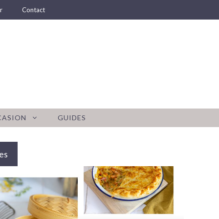
r
Contact
CASION
GUIDES
es