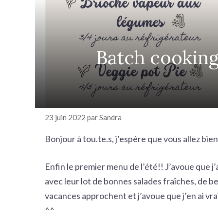
r
c
h
e
Batch cooking
r
23 juin 2022
par
Sandra
Bonjour à tou.te.s, j’espère que vous allez bien
Enfin le premier menu de l’été!! J’avoue que j
avec leur lot de bonnes salades fraîches, de be
vacances approchent et j’avoue que j’en ai vr
^^