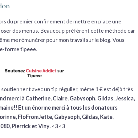
don
 lors du premier confinement de mettre en place une
oposer des menus. Beaucoup préfèrent cette méthode car
 même me rémunérer pour mon travail sur le blog. Vous
ate-forme tipeee.
Soutenez
Cuisine Addict
sur
Tipeee
 soutiennent avec un tip régulier, même 1 € est déjà très
nd merci à Catherine, Claire, Gabysoph, Gildas, Jessica,
emaine!! Et un énorme merci à tous les donateurs
Corinne, FloFromJette, Gabysoph, Gildas, Kate,
80, Pierrick et Viny
. <3 <3