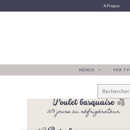
Aller
A Propos
au
contenu
MENUS
PAR TY
R
e
c
h
e