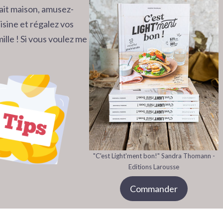
 fait maison, amusez-
isine et régalez vos
ille ! Si vous voulez me
"C'est Light'ment bon!" Sandra Thomann -
Editions Larousse
Commander