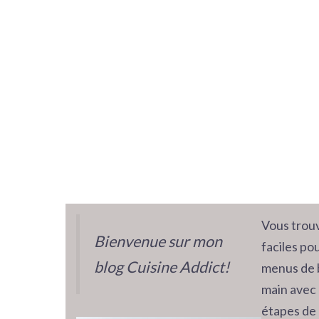
Vous trouv
Bienvenue sur mon
faciles pou
blog Cuisine Addict!
menus de 
main avec 
étapes de 