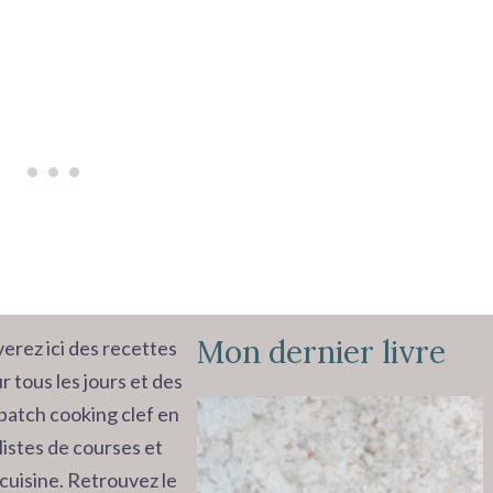
Mon dernier livre
erez ici des recettes
r tous les jours et des
batch cooking clef en
listes de courses et
cuisine. Retrouvez le