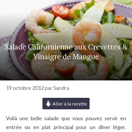
r
c
h
e
r
Salade Californienne aux Crevettes &
Vinaigre de Mangue
19 octobre 2012
par
Sandra
Aller à la recette
Voilà une belle salade que vous pouvez servir en
entrée ou en plat principal pour un dîner léger.