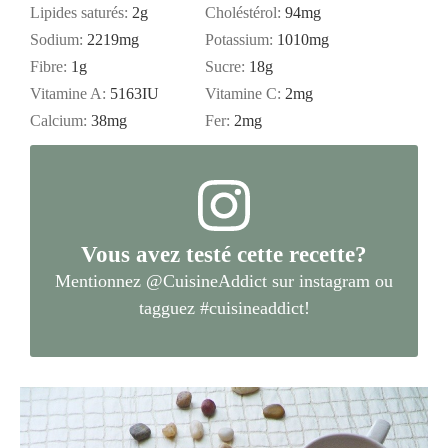
Lipides saturés:
2
g
Choléstérol:
94
mg
Sodium:
2219
mg
Potassium:
1010
mg
Fibre:
1
g
Sucre:
18
g
Vitamine A:
5163
IU
Vitamine C:
2
mg
Calcium:
38
mg
Fer:
2
mg
Vous avez testé cette recette?
Mentionnez
@CuisineAddict
sur instagram ou
tagguez
#cuisineaddict
!