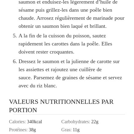
saumon et enduisez-les légerement d’huile de
sésame puis grillez-les dans une poêle bien
chaude. Arrosez régulièrement de marinade pour
obtenir un saumon bien laqué et brillant.
A la fin de la cuisson du poisson, sautez
rapidement les carottes dans la poêle. Elles
doivent rester croquantes.
Dressez le saumon et la julienne de carotte sur
les assiettes et rajoutez une cuillère de
sauce. Parsemez de graines de sésame et servez
avec du riz blanc.
VALEURS NUTRITIONNELLES PAR
PORTION
Calories:
340
kcal
Carbohydrates:
22
g
Protéines:
38
g
Gras:
11
g