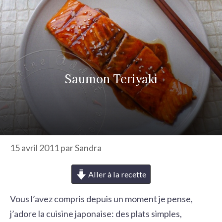
r
c
h
e
r
Saumon Teriyaki
15 avril 2011
par
Sandra
Aller à la recette
Vous l’avez compris depuis un moment je pense,
j’adore la cuisine japonaise: des plats simples,