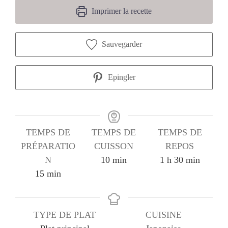
Imprimer la recette
Sauvegarder
Epingler
TEMPS DE
TEMPS DE
TEMPS DE
PRÉPARATIO
CUISSON
REPOS
minutes
heure
minutes
N
10
min
1
h
30
min
minutes
15
min
TYPE DE PLAT
CUISINE