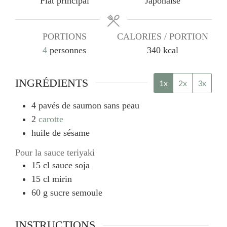
Plat principal
Japonaise
PORTIONS
CALORIES / PORTION
4
personnes
340
kcal
INGRÉDIENTS
1x
2x
3x
4
pavés de saumon sans peau
2
carotte
huile de sésame
Pour la sauce teriyaki
15
cl
sauce soja
15
cl
mirin
60
g
sucre semoule
INSTRUCTIONS