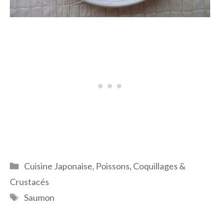
Catégories
Cuisine Japonaise
,
Poissons, Coquillages &
Crustacés
Étiquettes
Saumon