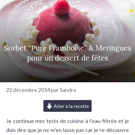
r
c
h
e
r
Sorbet “Pure Framboise” & Meringues
pour un dessert de fêtes
22 décembre 2014
par
Sandra
Aller à la recette
Je continue mes tests de cuisine à l’eau filtrée et je
dois dire que je ne m’en lasse pas car je re-découvre