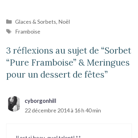
Catégories
Glaces & Sorbets
,
Noël
Étiquettes
Framboise
3 réflexions au sujet de “Sorbet
“Pure Framboise” & Meringues
pour un dessert de fêtes”
cyborgonhill
22 décembre 2014 à 16 h 40 min
Il est si beau, quel talent! *-*