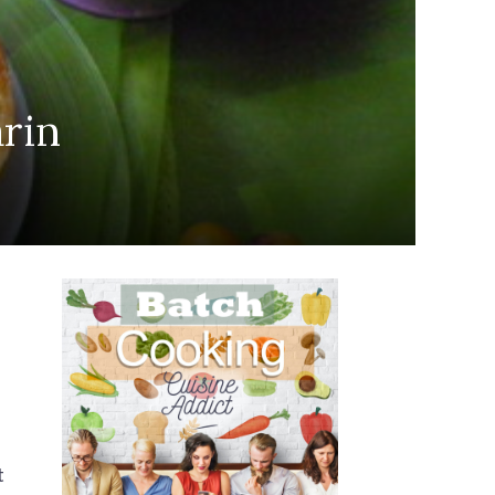
rin
t