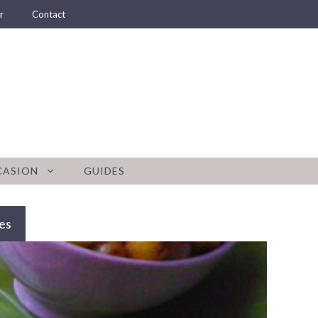
r
Contact
CASION
GUIDES
es