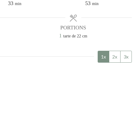
minutes
minutes
33
53
min
min
PORTIONS
1
tarte de 22 cm
1x
2x
3x