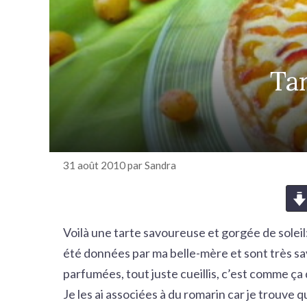
r
c
h
e
Ta
r
31 août 2010
par
Sandra
Voilà une tarte savoureuse et gorgée de soleil:
été données par ma belle-mère et sont très sav
parfumées, tout juste cueillis, c’est comme ça 
Je les ai associées à du romarin car je trouve