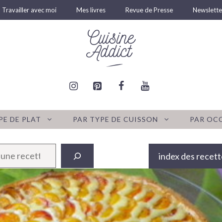
Travailler avec moi
Mes livres
Revue de Presse
Newslette
PE DE PLAT
PAR TYPE DE CUISSON
PAR OC
index des recett