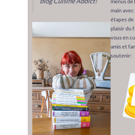
blog Cuisine Addict!
menus de 
main avec 
étapes de 
plaisir du
vous en cu
amis et fam
soutenir: