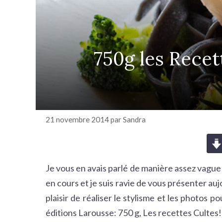
r
c
h
e
750g les Recet
r
21 novembre 2014
par
Sandra
Je vous en avais parlé de manière assez vague c
en cours et je suis ravie de vous présenter auj
plaisir de réaliser le stylisme et les photos po
éditions Larousse: 750 g, Les recettes Cultes!