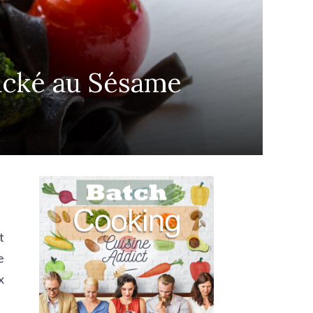
nacké au Sésame
t
e
x