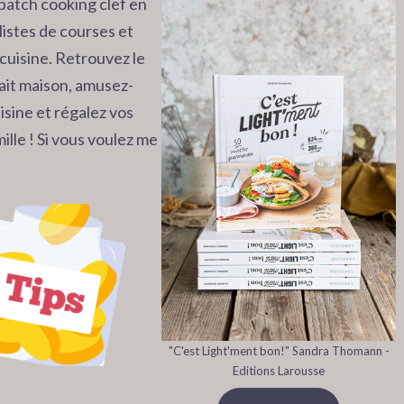
batch cooking clef en
listes de courses et
cuisine. Retrouvez le
 fait maison, amusez-
isine et régalez vos
ille ! Si vous voulez me
"C'est Light'ment bon!" Sandra Thomann -
Editions Larousse