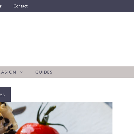
r
Contact
CASION
GUIDES
es