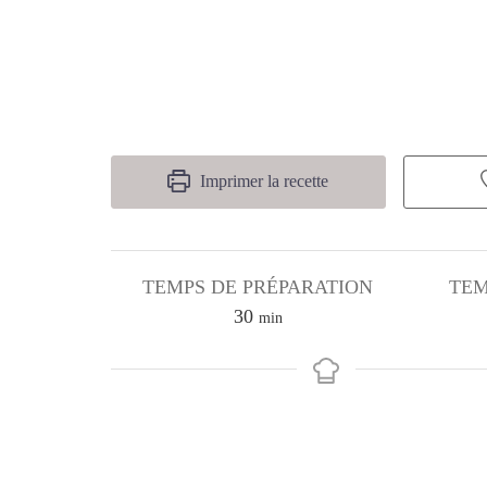
Imprimer la recette
TEMPS DE PRÉPARATION
TEM
minutes
30
min