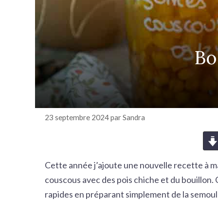
r
c
h
e
Bo
r
23 septembre 2024
par
Sandra
Cette année j’ajoute une nouvelle recette à 
couscous avec des pois chiche et du bouillon. 
rapides en préparant simplement de la semoule