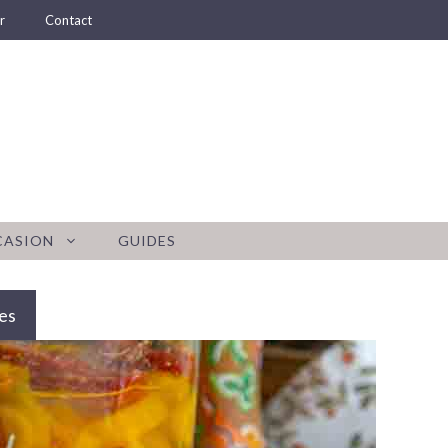
r
Contact
CASION
GUIDES
es