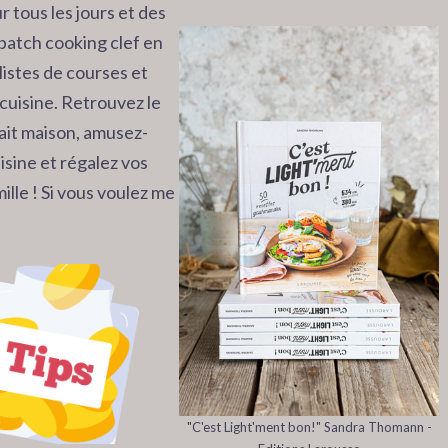
r tous les jours et des
batch cooking clef en
listes de courses et
cuisine. Retrouvez le
 fait maison, amusez-
isine et régalez vos
ille ! Si vous voulez me
"C'est Light'ment bon!" Sandra Thomann -