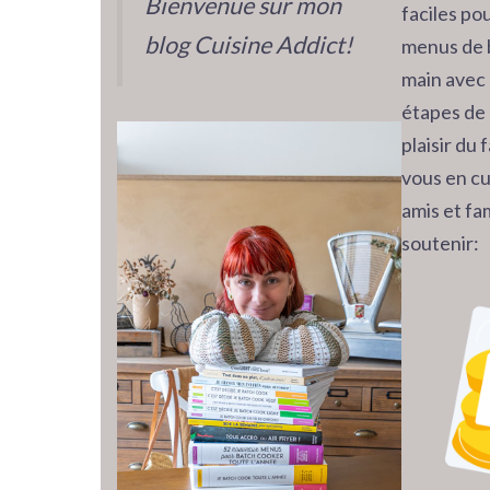
Bienvenue sur mon
faciles pou
blog Cuisine Addict!
menus de 
main avec 
étapes de 
plaisir du
vous en cu
amis et fam
soutenir: