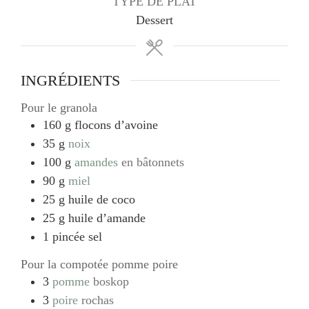
TYPE DE PLAT
Dessert
INGRÉDIENTS
Pour le granola
160
g
flocons d’avoine
35
g
noix
100
g
amandes
en bâtonnets
90
g
miel
25
g
huile de coco
25
g
huile d’amande
1
pincée
sel
Pour la compotée pomme poire
3
pomme
boskop
3
poire
rochas