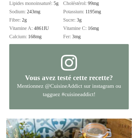
Lipides monoinsaturé:
5
g
Choléstérol:
99
mg
Sodium:
243
mg
Potassium:
1195
mg
Fibre:
2
g
Sucre:
3
g
Vitamine A:
4861
IU
Vitamine C:
16
mg
Calcium:
168
mg
Fer:
3
mg
Vous avez testé cette recette?
Mentionnez
@CuisineAddict
sur instagram ou
tagguez
#cuisineaddict
!