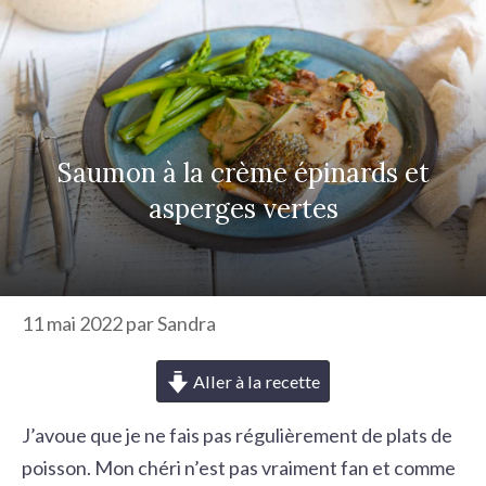
r
c
h
e
r
Saumon à la crème épinards et
asperges vertes
11 mai 2022
par
Sandra
Aller à la recette
J’avoue que je ne fais pas régulièrement de plats de
poisson. Mon chéri n’est pas vraiment fan et comme