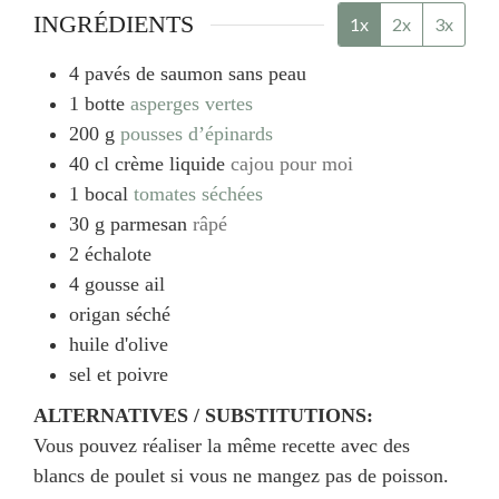
INGRÉDIENTS
1x
2x
3x
4
pavés de saumon sans peau
1
botte
asperges vertes
200
g
pousses d’épinards
40
cl
crème liquide
cajou pour moi
1
bocal
tomates séchées
30
g
parmesan
râpé
2
échalote
4
gousse
ail
origan séché
huile d'olive
sel et poivre
ALTERNATIVES / SUBSTITUTIONS:
Vous pouvez réaliser la même recette avec des
blancs de poulet si vous ne mangez pas de poisson.