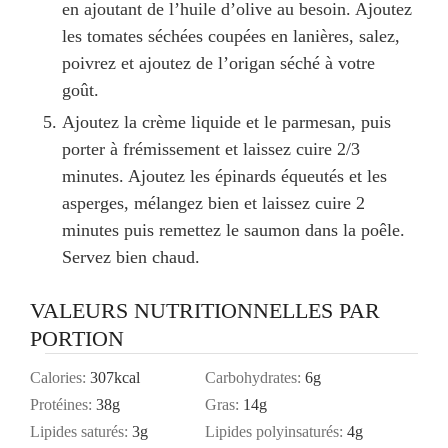
en ajoutant de l’huile d’olive au besoin. Ajoutez
les tomates séchées coupées en lanières, salez,
poivrez et ajoutez de l’origan séché à votre
goût.
Ajoutez la crème liquide et le parmesan, puis
porter à frémissement et laissez cuire 2/3
minutes. Ajoutez les épinards équeutés et les
asperges, mélangez bien et laissez cuire 2
minutes puis remettez le saumon dans la poêle.
Servez bien chaud.
VALEURS NUTRITIONNELLES PAR
PORTION
Calories:
307
kcal
Carbohydrates:
6
g
Protéines:
38
g
Gras:
14
g
Lipides saturés:
3
g
Lipides polyinsaturés:
4
g