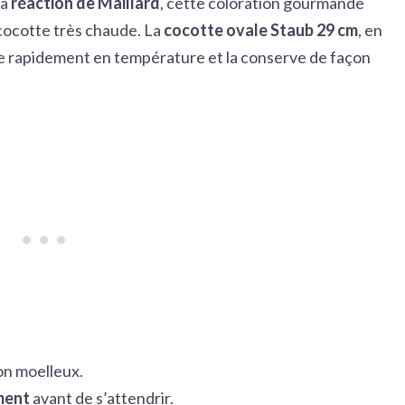
la
réaction de Maillard
, cette coloration gourmande
 cocotte très chaude. La
cocotte ovale Staub 29 cm
, en
nte rapidement en température et la conserve de façon
son moelleux.
ment
avant de s’attendrir.