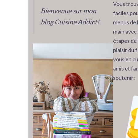
Vous trouv
Bienvenue sur mon
faciles pou
blog Cuisine Addict!
menus de 
main avec 
étapes de 
plaisir du
vous en cu
amis et fam
soutenir: