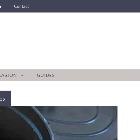
r
Contact
CASION
GUIDES
es