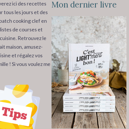
Mon dernier livre
erez ici des recettes
r tous les jours et des
batch cooking clef en
listes de courses et
cuisine. Retrouvez le
 fait maison, amusez-
isine et régalez vos
ille ! Si vous voulez me