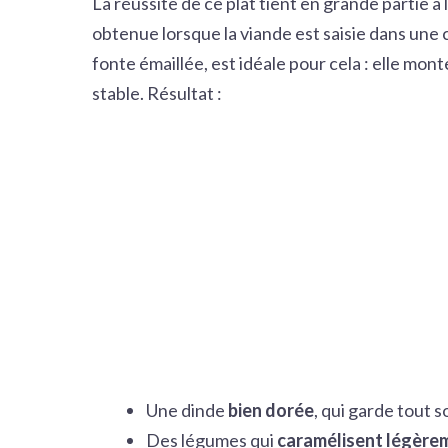
La réussite de ce plat tient en grande partie à 
obtenue lorsque la viande est saisie dans une
fonte émaillée, est idéale pour cela : elle mo
stable. Résultat :
Une dinde
bien dorée
, qui garde tout 
Des légumes qui
caramélisent légère