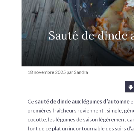
r
c
h
e
Sauté de dinde
r
18 novembre 2025
par
Sandra
Ce
sauté de dinde aux légumes d’automne
e
premières fraîcheurs reviennent : simple, gén
cocotte, les légumes de saison légèrement ca
font de ce plat un incontournable des soirs d