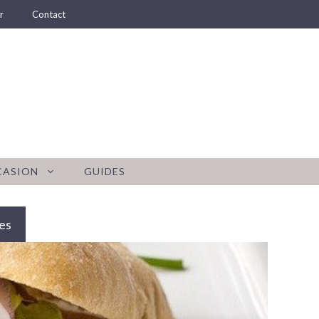
r
Contact
CASION
GUIDES
es