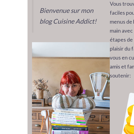
Vous trouv
Bienvenue sur mon
faciles pou
blog Cuisine Addict!
menus de 
main avec 
étapes de 
plaisir du
vous en cu
amis et fam
soutenir: