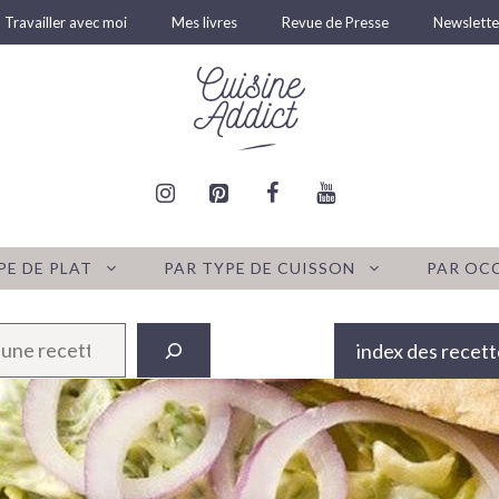
Travailler avec moi
Mes livres
Revue de Presse
Newslette
PE DE PLAT
PAR TYPE DE CUISSON
PAR OC
index des recett