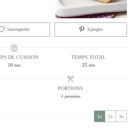
Sauvegarder
Epingler
PS DE CUISSON
TEMPS TOTAL
minutes
minutes
10
25
min
min
PORTIONS
4
personnes
1x
2x
3x