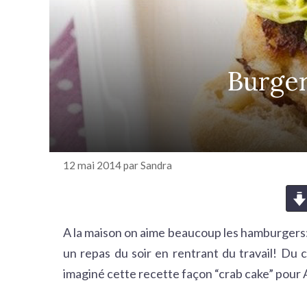
r
c
h
e
Burger
r
12 mai 2014
par
Sandra
A la maison on aime beaucoup les hamburgers: c’
un repas du soir en rentrant du travail! Du c
imaginé cette recette façon “crab cake” pour