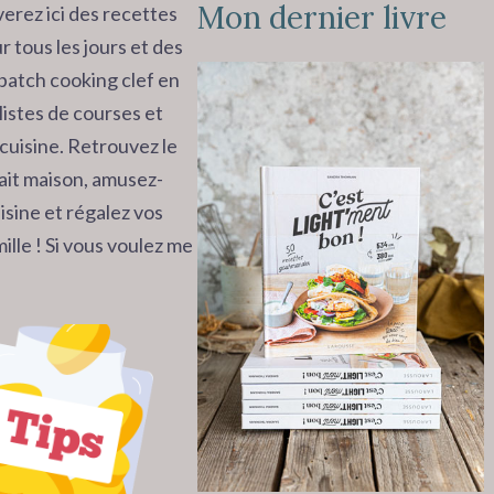
Mon dernier livre
erez ici des recettes
r tous les jours et des
batch cooking clef en
listes de courses et
cuisine. Retrouvez le
 fait maison, amusez-
isine et régalez vos
ille ! Si vous voulez me