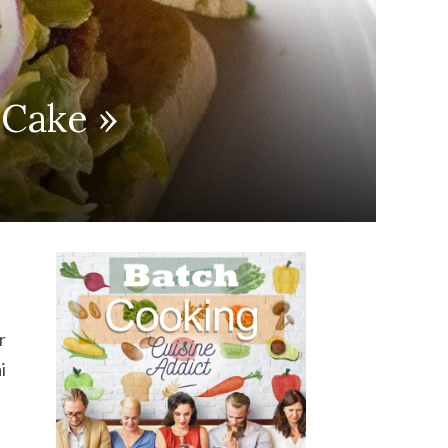
 Cake »
r
i