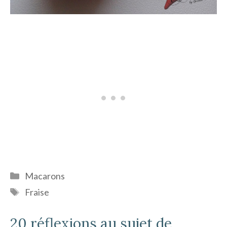
Catégories
Macarons
Étiquettes
Fraise
20 réflexions au sujet de