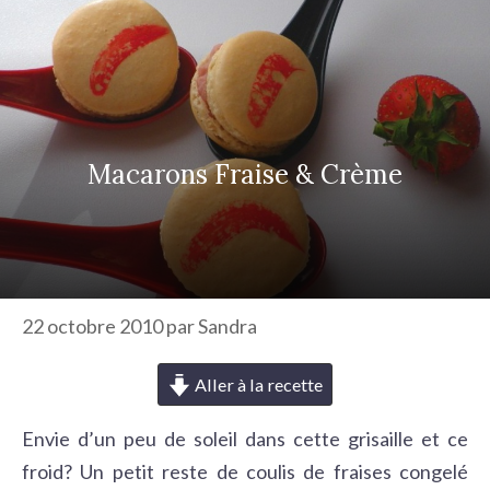
r
c
h
e
r
Macarons Fraise & Crème
22 octobre 2010
par
Sandra
Aller à la recette
Envie d’un peu de soleil dans cette grisaille et ce
froid? Un petit reste de coulis de fraises congelé