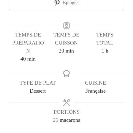
Epingler
TEMPS DE
TEMPS DE
TEMPS
PRÉPARATIO
CUISSON
TOTAL
minutes
heure
N
20
min
1
h
minutes
40
min
TYPE DE PLAT
CUISINE
Dessert
Française
PORTIONS
25
macarons