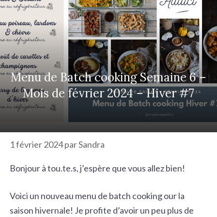
r
c
h
e
r
Menu de Batch cooking Semaine 6 –
Mois de février 2024 – Hiver #7
1 février 2024
par
Sandra
Bonjour à tou.te.s, j’espère que vous allez bien!
Voici un nouveau menu de batch cooking our la
saison hivernale! Je profite d’avoir un peu plus de