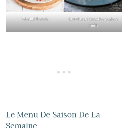
Taboulé libanais
Crumble de nectarine et glace
vanille
Le Menu De Saison De La
Semaine