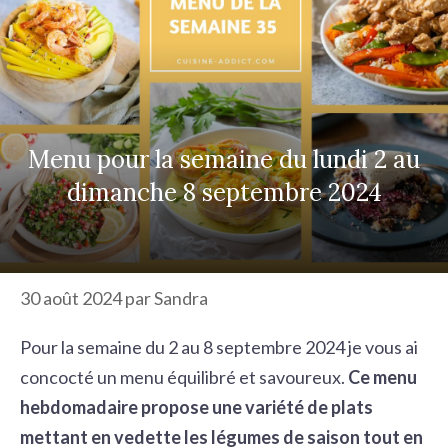
r
c
h
e
r
Menu pour la semaine du lundi 2 au
dimanche 8 septembre 2024
30 août 2024
par
Sandra
Pour la semaine du 2 au 8 septembre 2024 je vous ai
concocté un menu équilibré et savoureux.
Ce menu
hebdomadaire propose une variété de plats
mettant en vedette les légumes de saison tout en