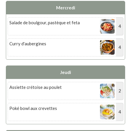
Mercredi
Salade de boulgour, pastèque et feta
4
Curry d'aubergines
4
Jeudi
Assiette crétoise au poulet
2
Poké bowl aux crevettes
4