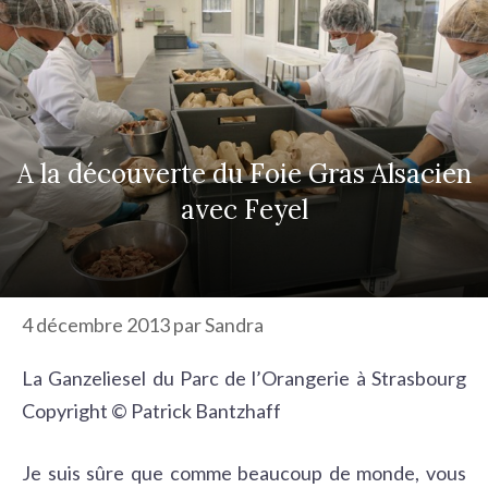
r
c
h
e
r
A la découverte du Foie Gras Alsacien
avec Feyel
4 décembre 2013
par
Sandra
La Ganzeliesel du Parc de l’Orangerie à Strasbourg
Copyright © Patrick Bantzhaff
Je suis sûre que comme beaucoup de monde, vous