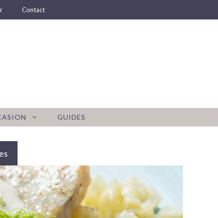
r
Contact
CASION
GUIDES
es