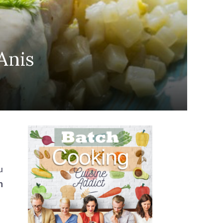
’Anis
u
n