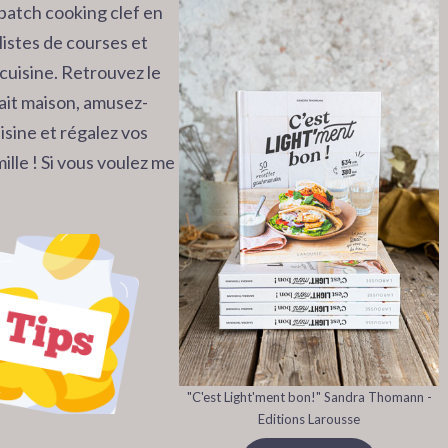
batch cooking clef en
listes de courses et
cuisine. Retrouvez le
 fait maison, amusez-
isine et régalez vos
ille ! Si vous voulez me
"C'est Light'ment bon!" Sandra Thomann -
Editions Larousse