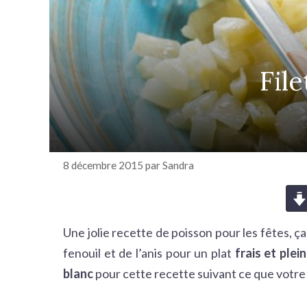
r
c
h
e
File
r
8 décembre 2015
par
Sandra
Une jolie recette de poisson pour les fêtes, ça
fenouil et de l’anis pour un plat
frais et plei
blanc
pour cette recette suivant ce que votre 