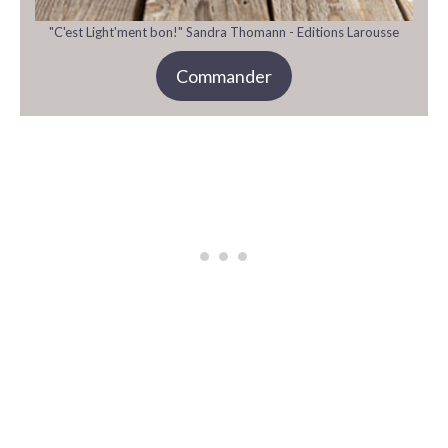
"C'est Light'ment bon!" Sandra Thomann - Editions Larousse
Commander