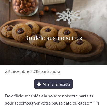
r
c
h
e
r
Bredele aux noisettes
23 décembre 2018
par
Sandra
Aller à la recette
De délicieux sablés à la poudre noisette parfaits
pour accompagner votre pause café ou cacao ^^ Ils