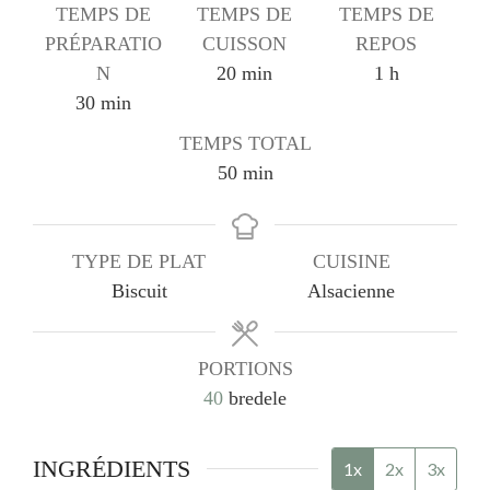
TEMPS DE
TEMPS DE
TEMPS DE
PRÉPARATIO
CUISSON
REPOS
minutes
heure
N
20
min
1
h
minutes
30
min
TEMPS TOTAL
minutes
50
min
TYPE DE PLAT
CUISINE
Biscuit
Alsacienne
PORTIONS
40
bredele
INGRÉDIENTS
1x
2x
3x