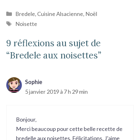
Catégories
Bredele
,
Cuisine Alsacienne
,
Noël
Étiquettes
Noisette
9 réflexions au sujet de
“Bredele aux noisettes”
Sophie
5 janvier 2019 à 7 h 29 min
Bonjour,
Merci beaucoup pour cette belle recette de
bredelle aux noisettes. Félicitations. J’aime