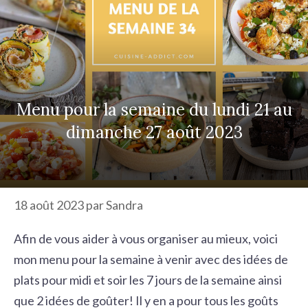
r
c
h
e
r
Menu pour la semaine du lundi 21 au
dimanche 27 août 2023
18 août 2023
par
Sandra
Afin de vous aider à vous organiser au mieux, voici
mon menu pour la semaine à venir avec des idées de
plats pour midi et soir les 7 jours de la semaine ainsi
que 2 idées de goûter! Il y en a pour tous les goûts