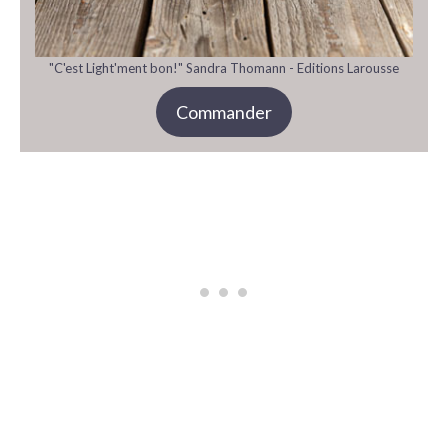
"C'est Light'ment bon!" Sandra Thomann - Editions Larousse
Commander