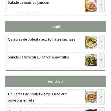
Salade de maïs au jambon
4
Jeudi
Galettes de polenta aux tomates séchées
4
Salade de brocoli au citron & myrtilles
4
Vendredi
Boulettes de poulet &amp; Orzo aux
4
poivrons et feta