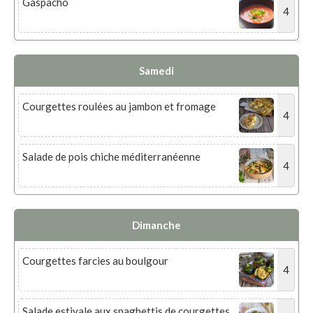
Gaspacho
4
Samedi
Courgettes roulées au jambon et fromage
4
Salade de pois chiche méditerranéenne
4
Dimanche
Courgettes farcies au boulgour
4
Salade estivale aux spaghettis de courgettes