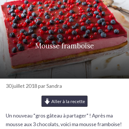
r
c
h
e
r
Mousse framboise
30 juillet 2018
par
Sandra
Aller à la recette
Un nouveau “gros gâteau à partager” ! Après ma
mousse aux 3 chocolats
, voici ma mousse framboise!