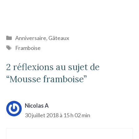
Catégories
Anniversaire
,
Gâteaux
Étiquettes
Framboise
2 réflexions au sujet de
“Mousse framboise”
Nicolas A
30 juillet 2018 à 15 h 02 min