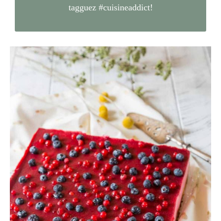
tagguez
#cuisineaddict
!