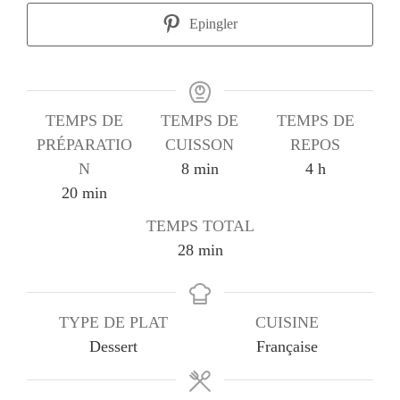
Epingler
TEMPS DE
TEMPS DE
TEMPS DE
PRÉPARATIO
CUISSON
REPOS
minutes
heures
N
8
min
4
h
minutes
20
min
TEMPS TOTAL
minutes
28
min
TYPE DE PLAT
CUISINE
Dessert
Française