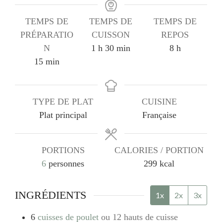
TEMPS DE
TEMPS DE
TEMPS DE
PRÉPARATIO
CUISSON
REPOS
heure
minutes
heures
N
1
h
30
min
8
h
minutes
15
min
TYPE DE PLAT
CUISINE
Plat principal
Française
PORTIONS
CALORIES / PORTION
6
personnes
299
kcal
INGRÉDIENTS
1x
2x
3x
6
cuisses de poulet
ou 12 hauts de cuisse