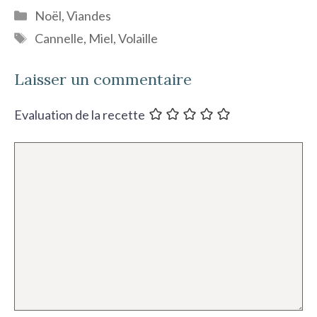
Catégories
Noël
,
Viandes
Étiquettes
Cannelle
,
Miel
,
Volaille
Laisser un commentaire
Evaluation de la recette
Commentaire