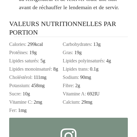
avant de réchauffer le lendemain et de servir.
VALEURS NUTRITIONNELLES PAR
PORTION
Calories:
299
kcal
Carbohydrates:
13
g
Protéines:
19
g
Gras:
19
g
Lipides saturés:
5
g
Lipides polyinsaturés:
4
g
Lipides monoinsaturé:
8
g
Lipides trans:
0.1
g
Choléstérol:
111
mg
Sodium:
90
mg
Potassium:
458
mg
Fibre:
2
g
Sucre:
10
g
Vitamine A:
692
IU
Vitamine C:
2
mg
Calcium:
29
mg
Fer:
1
mg