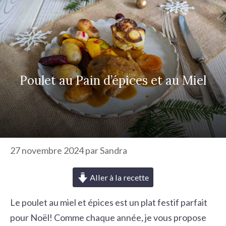
r
c
h
e
r
Poulet au Pain d’épices et au Miel
27 novembre 2024
par
Sandra
Aller à la recette
Le
poulet au miel
et épices est un plat festif parfait
pour Noël! Comme chaque année, je vous propose