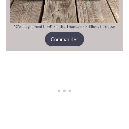
"C'est Light'ment bon!" Sandra Thomann - Editions Larousse
Commander