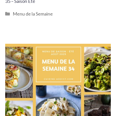
35 – Saison Eté
Catégories
Menu de la Semaine