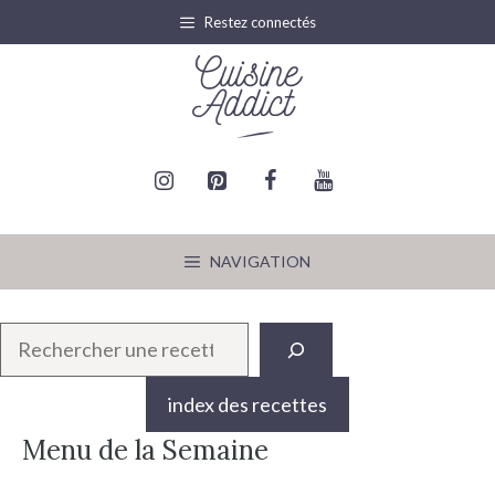
Aller
Restez connectés
au
contenu
NAVIGATION
R
e
c
index des recettes
h
Menu de la Semaine
e