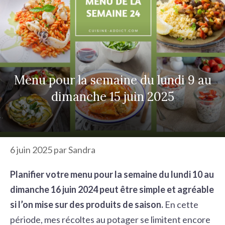
r
c
h
e
r
Menu pour la semaine du lundi 9 au
dimanche 15 juin 2025
6 juin 2025
par
Sandra
Planifier votre menu pour la semaine du lundi 10 au
dimanche 16 juin 2024 peut être simple et agréable
si l’on mise sur des produits de saison.
En cette
période, mes récoltes au potager se limitent encore