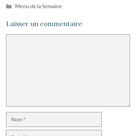
Catégories
Menu de la Semaine
Laisser un commentaire
Commentaire
Nom
E-