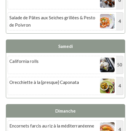
6
Salade de Pâtes aux Seiches grillées & Pesto
4
de Poivron
Samedi
California rolls
50
Orecchiette à la {presque} Caponata
4
Dimanche
Encornets farcis au riz à la méditerranéenne
4