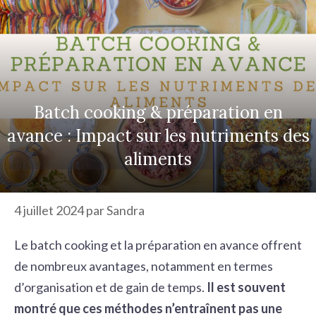
r
c
h
e
r
Batch cooking & préparation en
avance : Impact sur les nutriments des
aliments
4 juillet 2024
par
Sandra
Le
batch cooking
et la
préparation en avance
offrent
de nombreux avantages, notamment en termes
d’organisation et de
gain de temps
.
Il est souvent
montré que ces méthodes n’entraînent pas une