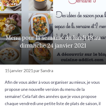
r
c
h
e
r
Menu pour la semaine du lundi 18 au
dimanche 24 janvier 2021
15 janvier 2021
par
Sandra
Afin de vous aider à vous organiser au mieux, je vous
propose une nouvelle version du menu de la
semaine! Cela fait des années que je vous propose
chaque vendredi une petite liste de plats de saison, il