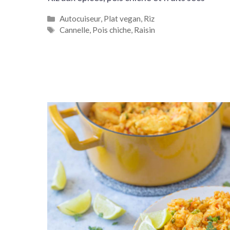
Catégories
Autocuiseur
,
Plat vegan
,
Riz
Étiquettes
Cannelle
,
Pois chiche
,
Raisin