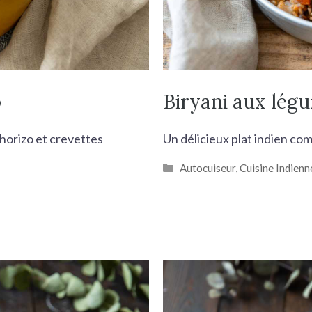
o
Biryani aux légu
chorizo et crevettes
Un délicieux plat indien co
Catégories
Autocuiseur
,
Cuisine Indienn