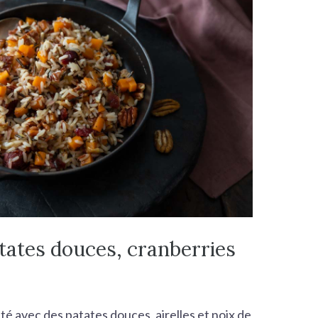
tates douces, cranberries
té avec des patates douces, airelles et noix de