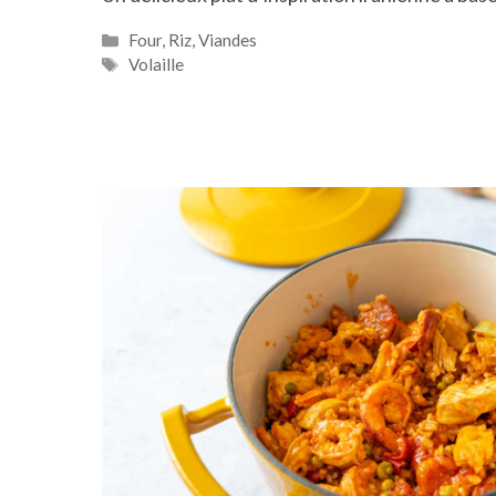
Catégories
Four
,
Riz
,
Viandes
Étiquettes
Volaille