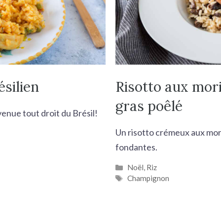
ésilien
Risotto aux mori
gras poêlé
enue tout droit du Brésil!
Un risotto crémeux aux mori
fondantes.
Catégories
Noël
,
Riz
Étiquettes
Champignon