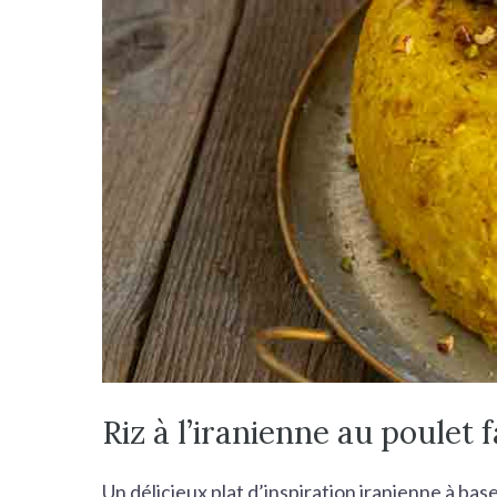
r
c
h
e
r
Riz à l’iranienne au poulet
Un délicieux plat d’inspiration iranienne à base