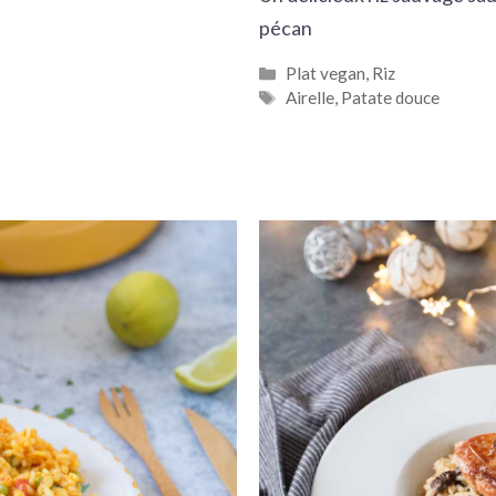
pécan
Catégories
Plat vegan
,
Riz
Étiquettes
Airelle
,
Patate douce