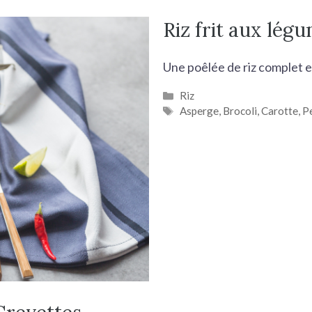
Riz frit aux lég
Une poêlée de riz complet 
Catégories
Riz
Étiquettes
Asperge
,
Brocoli
,
Carotte
,
Pe