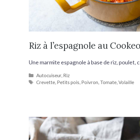
Riz à l’espagnole au Cooke
Une marmite espagnole à base de riz, poulet, 
Catégories
Autocuiseur
,
Riz
Étiquettes
Crevette
,
Petits pois
,
Poivron
,
Tomate
,
Volaille