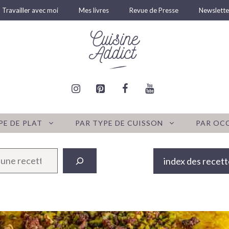
Travailler avec moi
Mes livres
Revue de Presse
Newslette
PE DE PLAT
PAR TYPE DE CUISSON
PAR OC
index des recett