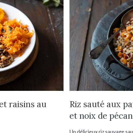
et raisins au
Riz sauté aux pa
et noix de pécan
Un délicieux riz sauvage sau