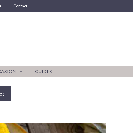
r
Contact
CASION
GUIDES
es