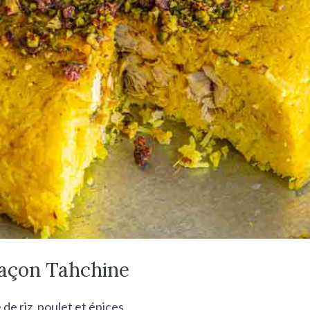
 façon Tahchine
 de riz, poulet et épices