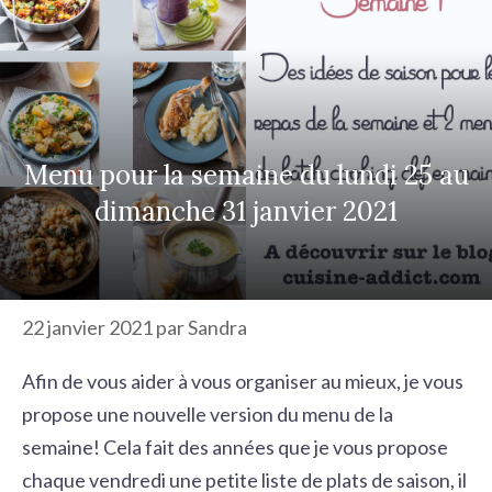
r
c
h
e
r
Menu pour la semaine du lundi 25 au
dimanche 31 janvier 2021
22 janvier 2021
par
Sandra
Afin de vous aider à vous organiser au mieux, je vous
propose une nouvelle version du menu de la
semaine! Cela fait des années que je vous propose
chaque vendredi une petite liste de plats de saison, il