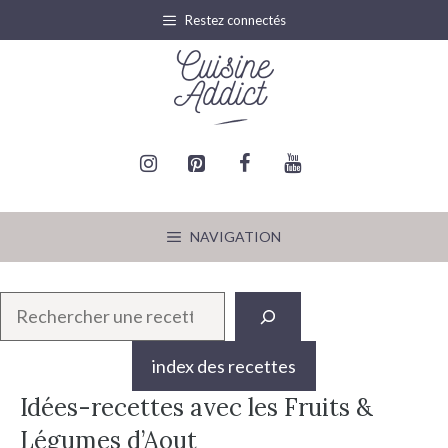
Aller
Restez connectés
au
contenu
NAVIGATION
R
e
c
index des recettes
h
Idées-recettes avec les Fruits &
e
Légumes d’Aout