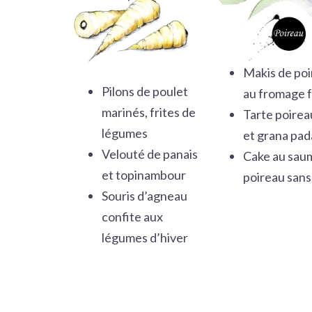
Makis de po
Pilons de poulet
au fromage f
marinés, frites de
Tarte poireau
légumes
et grana pa
Velouté de panais
Cake au sau
et topinambour
poireau sans
Souris d’agneau
confite aux
légumes d’hiver