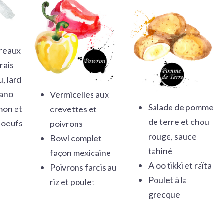
ireaux
rais
, lard
dano
Vermicelles aux
Salade de pomme
mon et
crevettes et
de terre et chou
 oeufs
poivrons
rouge, sauce
Bowl complet
tahiné
façon mexicaine
Aloo tikki et raïta
Poivrons farcis au
Poulet à la
riz et poulet
grecque