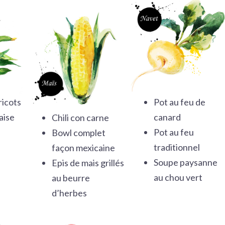
ricots
Pot au feu de
aise
canard
Chili con carne
Pot au feu
Bowl complet
traditionnel
façon mexicaine
Soupe paysanne
Epis de mais grillés
au chou vert
au beurre
d’herbes