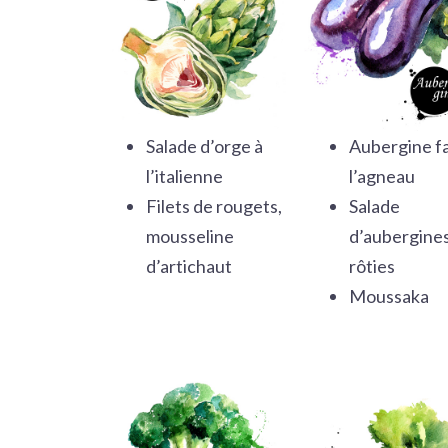
Salade d’orge à
Aubergine fa
l’italienne
l’agneau
Filets de rougets,
Salade
mousseline
d’aubergine
d’artichaut
rôties
Moussaka