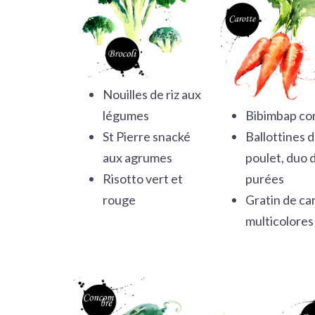
Nouilles de riz aux
légumes
Bibimbap co
St Pierre snacké
Ballottines 
aux agrumes
poulet, duo 
Risotto vert et
purées
rouge
Gratin de ca
multicolores