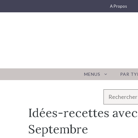
Aller
A Propos
au
contenu
MENUS
PAR TY
R
e
Idées-recettes avec
c
h
Septembre
e