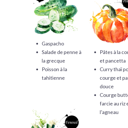
Gaspacho
Salade de penne à
Pâtes à la c
la grecque
et pancetta
Poisson à la
Curry thaï po
tahitienne
courge et pa
douce
Courge butt
farcie au riz 
l’agneau