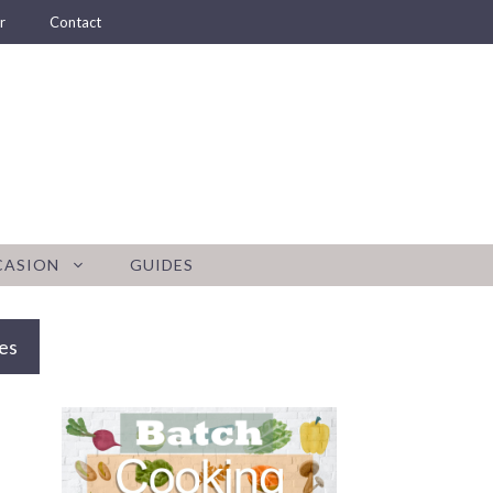
r
Contact
CASION
GUIDES
es