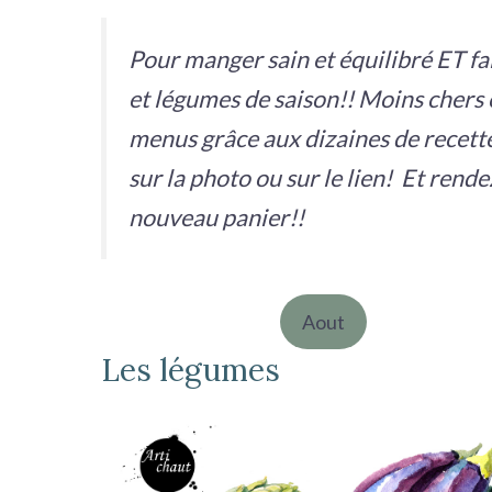
r
c
Pour manger sain et équilibré ET fa
h
et légumes de saison!! Moins chers 
e
menus grâce aux dizaines de recett
r
sur la photo ou sur le lien! Et rend
nouveau panier!!
Aout
Les légumes