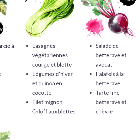
rcie à
Lasagnes
Salade de
végétariennes
betterave et
courge et blette
avocat
s
Légumes d’hiver
Falafels à la
et quinoa en
betterave
cocotte
Tarte fine
Filet mignon
betterave et
Orloff aux blettes
chèvre