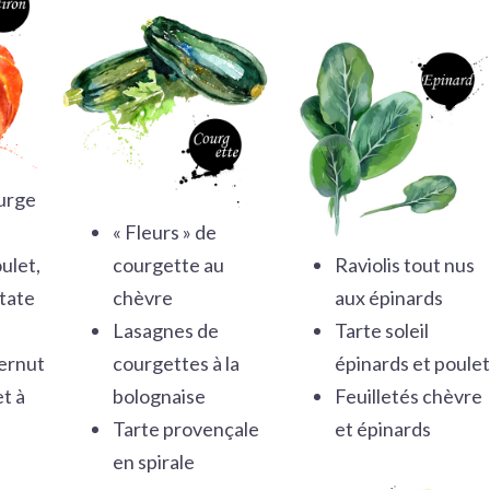
ourge
« Fleurs » de
ulet,
courgette au
Raviolis tout nus
tate
chèvre
aux épinards
Lasagnes de
Tarte soleil
ernut
courgettes à la
épinards et poulet
et à
bolognaise
Feuilletés chèvre
Tarte provençale
et épinards
en spirale