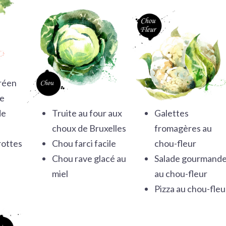
réen
de
de
Truite au four aux
G
alettes
choux de Bruxelles
fromagères au
rottes
Chou farci facile
chou-fleur
Chou rave glacé au
Salade gourmand
miel
au chou-fleur
Pizza au chou-fleu