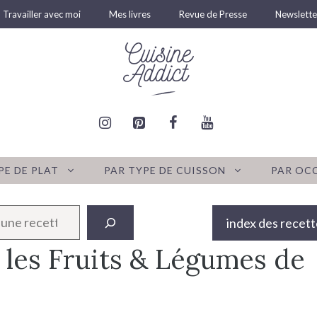
Travailler avec moi
Mes livres
Revue de Presse
Newslette
PE DE PLAT
PAR TYPE DE CUISSON
PAR OC
index des recett
 les Fruits & Légumes de